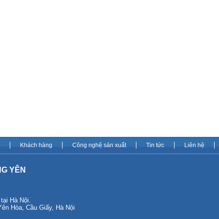
Khách hàng
Công nghệ sản xuất
Tin tức
Liên hệ
NG YÊN
i Hà Nội.
 Yên Hòa, Cầu Giấy, Hà Nội