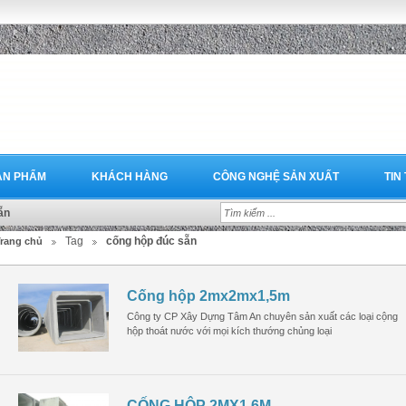
ẢN PHẨM
KHÁCH HÀNG
CÔNG NGHỆ SẢN XUẤT
TIN
ẵn
Tag
cống hộp đúc sẵn
rang chủ
Cống hộp 2mx2mx1,5m
Công ty CP Xây Dựng Tâm An chuyên sản xuất các loại cộng
hộp thoát nước với mọi kích thướng chủng loại
CỐNG HỘP 2MX1.6M