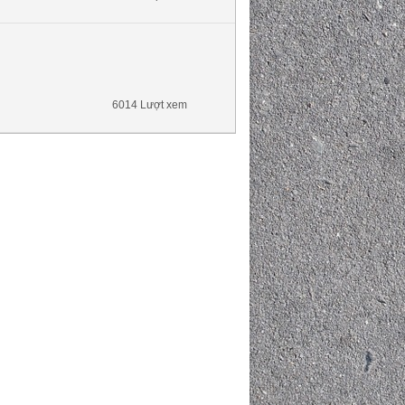
6014 Lượt xem
CỐNG HỘP 1.4MX1.7MX1.5M
TUYNEL KỸ THUẬT - HÀO KỸ THU