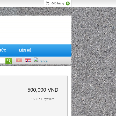
Giỏ hàng
0
 TỨC
LIÊN HỆ
500,000 VND
15607 Lượt xem