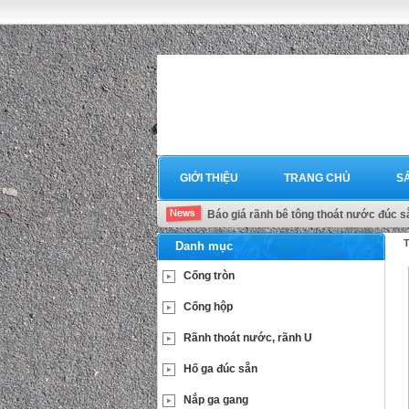
GIỚI THIỆU
TRANG CHỦ
S
Báo giá rãnh bê tông thoát nước đúc s
T
Danh mục
Cống tròn
Cống hộp
Rãnh thoát nước, rãnh U
Hố ga đúc sẵn
Nắp ga gang