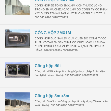
CỐNG HỘP BÊ TÔNG 2MX1.6M KÍCH THƯỚC LÒNG
TRONG 2M VÀ CHIỀU CAO 1.6M DO CÔNG TY CỔ PHẦN
XÂY DỰNG TÂM AN SẢN XUẤT THÔNG TIN CHI TIẾT LH:
096 543 6996 / 0988709729
CỐNG HỘP 2MX1M
CỐNG HỘP ĐÚC SẴN 2M X 1M X 1.5M DO CÔNG TY CỔ
PHẦN XD TÂM AN SẢN XUẤT CÓ CHIỀU CAO LÀ 1M VÀ
CHIỀU RỘNG LÀ 1M, CHIỀU DÀI LÀ 1,5M LIÊN HỆ MUA
HÀNG :096 543 6996 / 0988709729
Cống hộp đôi
Cống hộp đôi là sản phẩm cống hộp được ghép 2 cấu kiện
đơn lại liền nhau Liên hệ: 096 543 6996 / 0988709729
Cống hộp 3m x3m
Cống hộp 3mx3m do Công ty cổ phần xây dựng Tâm An sản
xuất Liên hệ: 096 543 6996 / 0988709729