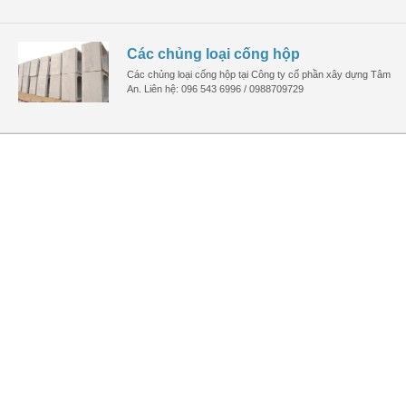
Các chủng loại cống hộp
Các chủng loại cống hộp tại Công ty cổ phần xây dựng Tâm
An. Liên hệ: 096 543 6996 / 0988709729
om/
CỐNG HỘP 1.6MX1.6M
CỐNG HỘP 2MX1M