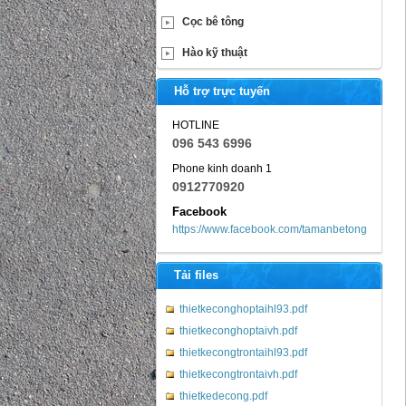
Cọc bê tông
Hào kỹ thuật
Hỗ trợ trực tuyến
HOTLINE
096 543 6996
Phone kinh doanh 1
0912770920
Facebook
https://www.facebook.com/tamanbetong
Tải files
thietkeconghoptaihl93.pdf
thietkeconghoptaivh.pdf
thietkecongtrontaihl93.pdf
thietkecongtrontaivh.pdf
thietkedecong.pdf