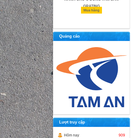
GRATING
Mua hàng
Mua hàng
Quảng cáo
Lượt truy cập
Hôm nay
909