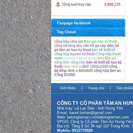
Tổng lượt truy cập
3,988,225
Fanpage facebook
Tag Cloud
cống hộp chịu lực
Báo giá hào kỹ thuật
cống bê tông đúc sẵn
hố ga cáp điện
hố
ga tâm an
hao ky thuat
bản vẽ thiết kế
cống hộp
tuynen kỹ thuật
Cống hộp thoát
nước
mương cáp bê tông
rãnh tâm an
cống tròn
cống hộp
bản vẽ thiết kế hào kỹ
thuật
rãnh chữ u
rãnh 1500x1500
cống
bê tông
rãnh u 600x600
cống hộp tâm an
Cống D1500
Giới thiệu
Trang chủ
Sản phẩm
CÔNG TY CỔ PHẦN TÂM AN HƯ
Nhà máy: xã Lạc Đạo - tỉnh Hưng Yên
Email:
haont.taman@gmail.com
Web: betongtaman.com
betongtaman.com
VPGD: Công ty Cổ phần Tâm An Hưng Yên tạ
Địa chỉ: Tầng 6 Số 38 ngõ 110 Trung Kính,
Mobile: 0912770920