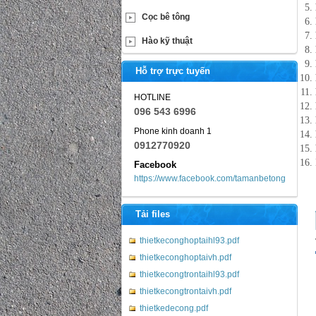
Cọc bê tông
Hào kỹ thuật
Hỗ trợ trực tuyến
HOTLINE
096 543 6996
Phone kinh doanh 1
0912770920
Facebook
https://www.facebook.com/tamanbetong
Tải files
thietkeconghoptaihl93.pdf
thietkeconghoptaivh.pdf
thietkecongtrontaihl93.pdf
thietkecongtrontaivh.pdf
thietkedecong.pdf