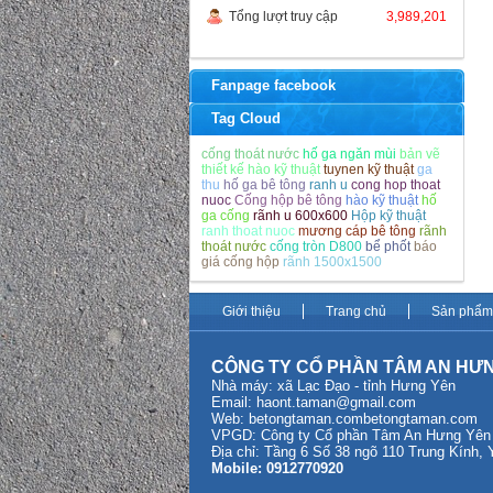
Tổng lượt truy cập
3,989,201
Fanpage facebook
Tag Cloud
cống thoát nước
hố ga ngăn mùi
bản vẽ
thiết kế hào kỹ thuật
tuynen kỹ thuật
ga
thu
hố ga bê tông
ranh u
cong hop thoat
nuoc
Cống hộp bê tông
hào kỹ thuật
hố
ga cống
rãnh u 600x600
Hộp kỹ thuật
ranh thoat nuoc
mương cáp bê tông
rãnh
thoát nước
cống tròn D800
bể phốt
báo
giá cống hộp
rãnh 1500x1500
Giới thiệu
Trang chủ
Sản phẩm
CÔNG TY CỔ PHẦN TÂM AN HƯ
Nhà máy: xã Lạc Đạo - tỉnh Hưng Yên
Email:
haont.taman@gmail.com
Web: betongtaman.com
betongtaman.com
VPGD: Công ty Cổ phần Tâm An Hưng Yên tạ
Địa chỉ: Tầng 6 Số 38 ngõ 110 Trung Kính,
Mobile: 0912770920