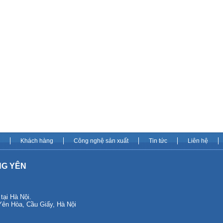
Khách hàng
Công nghệ sản xuất
Tin tức
Liên hệ
NG YÊN
i Hà Nội.
 Yên Hòa, Cầu Giấy, Hà Nội