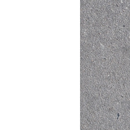
CỐNG HỘP 1.4MX1.7MX1.5M
TUYNEL KỸ THUẬT - HÀO KỸ THU