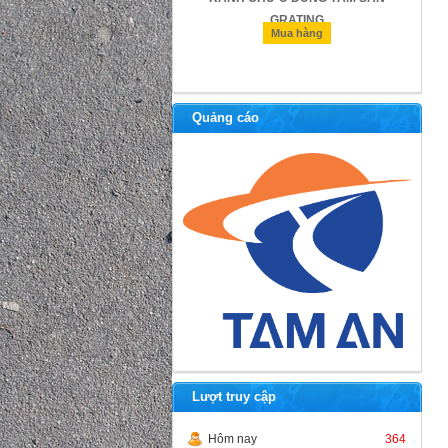
GRATING
Mua hàng
Mua hàng
Quảng cáo
Lượt truy cập
Hôm nay
364