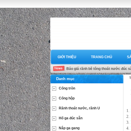
GIỚI THIỆU
TRANG CHỦ
S
Báo giá rãnh bê tông thoát nước đúc s
T
Danh mục
Cống tròn
Cống hộp
Rãnh thoát nước, rãnh U
Hố ga đúc sẵn
Nắp ga gang