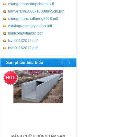
chungnhansphopchuan.pdf
banveranh1000x1000daý5cm.pdf
chungnhanchatluong2018.pdf
cataloguecongtytaman.pdf
hsnlcongtytaman.pdf
tcvn91132012.pdf
tcvn91162012.pdf
http://betongtaman.com/
Sản phẩm tiêu biểu
RÃNH CHỮ U DÙNG TẤM SÀN
CỐNG HỘP 1.6MX1.6M