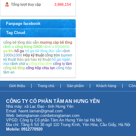
Tổng lượt truy cập
3,986,154
Fanpage facebook
Tag Cloud
cống bê tông đúc sẵn
mương cáp bê tông
rãnh u
cống tròng D600
rãnh u 600x600
ga thu
hố ga
hố ga bê tông đúc sẵn
rãnh
1000x1000
Hộp kỹ thuật
cống tròn
tuynen
kỹ thuật
Báo giá hào kỹ thuật
hố ga ngăn
mùi
rãnh chữ u
cống hộp đơn
cống ly tâm
cống bê tông
cống hộp chịu lực
cống hộp
tâm an
Giới thiệu
Trang chủ
Sản phẩm
Khách hàng
Côn
CÔNG TY CỔ PHẦN TÂM AN HƯNG YÊN
Nhà máy: xã Lạc Đạo - tỉnh Hưng Yên
Email:
haont.taman@gmail.com
Web: betongtaman.com
betongtaman.com
VPGD: Công ty Cổ phần Tâm An Hưng Yên tại Hà Nội.
Địa chỉ: Tầng 6 Số 38 ngõ 110 Trung Kính, Yên Hòa, Cầu Giấy, Hà Nội
Mobile: 0912770920