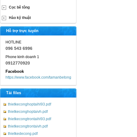
Cọc bê tông
Hào kỹ thuật
Hỗ trợ trực tuyến
HOTLINE
096 543 6996
Phone kinh doanh 1
0912770920
Facebook
https://www.facebook.com/tamanbetong
Tải files
thietkeconghoptaihl93.pdf
thietkeconghoptaivh.pdf
thietkecongtrontaihl93.pdf
thietkecongtrontaivh.pdf
thietkedecong.pdf