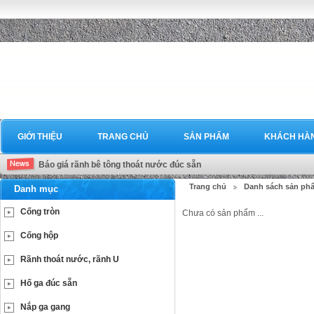
GIỚI THIỆU
TRANG CHỦ
SẢN PHẨM
KHÁCH HÀ
Báo giá rãnh bê tông thoát nước đúc sẵn
Trang chủ
Danh sách sản ph
Danh mục
Cống tròn
Chưa có sản phẩm ...
Cống hộp
Rãnh thoát nước, rãnh U
Hố ga đúc sẵn
Nắp ga gang