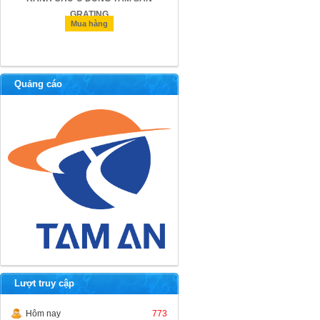
GRATING
Mua hàng
Mua hàng
Quảng cáo
Lượt truy cập
Hôm nay
773