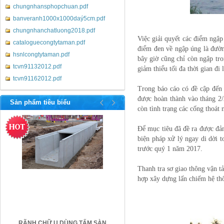
chungnhansphopchuan.pdf
banveranh1000x1000daý5cm.pdf
chungnhanchatluong2018.pdf
Việc giải quyết các điểm ngập
cataloguecongtytaman.pdf
điểm đen về ngập úng là đườn
hsnlcongtytaman.pdf
bây giờ cũng chỉ còn ngập tr
tcvn91132012.pdf
giảm thiểu tối đa thời gian đi
tcvn91162012.pdf
Trong báo cáo có đề cập đến
http://betongtaman.com/
được hoàn thành vào tháng 2
Sản phẩm tiêu biểu
còn tình trạng các cống thoát
Để mục tiêu đã đề ra được đả
biện pháp xử lý ngay di dời t
trước quý 1 năm 2017.
Thanh tra sơ giao thông vận t
hợp xây dựng lấn chiếm hệ thố
RÃNH CHỮ U DÙNG TẤM SÀN
CỐNG HỘP 1.6MX1.6M