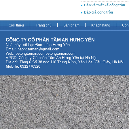
Bản vẽ thiết kế cống tròn
Báo giá cống tròn
Giới thiệu
Trang chủ
Sản phẩm
Khách hàng
Côn
CÔNG TY CỔ PHẦN TÂM AN HƯNG YÊN
Nhà máy: xã Lạc Đạo - tỉnh Hưng Yên
Email:
haont.taman@gmail.com
Web: betongtaman.com
betongtaman.com
VPGD: Công ty Cổ phần Tâm An Hưng Yên tại Hà Nội.
Địa chỉ: Tầng 6 Số 38 ngõ 110 Trung Kính, Yên Hòa, Cầu Giấy, Hà Nội
Mobile: 0912770920