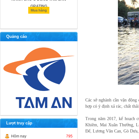
GRATING
Mua hàng
Mua hàng
Quảng cáo
Các sở nghành cần vận động đ
hợp có ý định xả rác, chất thả
Trong năm 2017, kế hoạch c
Lượt truy cập
Khiêm, Mai Xuân Thưởng, L
Đế, Lương Văn Can, Gò Dưa,
Hôm nay
795