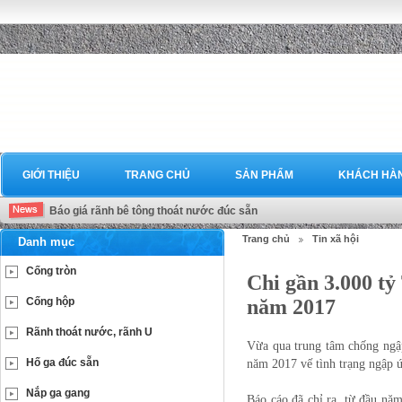
GIỚI THIỆU
TRANG CHỦ
SẢN PHẨM
KHÁCH HÀ
Báo giá rãnh bê tông thoát nước đúc sẵn
Trang chủ
Tin xã hội
Danh mục
Cống tròn
Chi gần 3.000 t
Cống hộp
năm 2017
Rãnh thoát nước, rãnh U
Vừa qua trung tâm chống ngậ
Hố ga đúc sẵn
năm 2017 vế tình trạng ngập ú
Nắp ga gang
Báo cáo đã chỉ ra, từ đầu nă