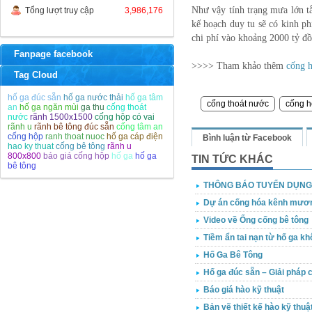
Như vậy tính trạng mưa lớn 
Tổng lượt truy cập
3,986,176
kế hoạch duy tu sẽ có kinh ph
chi phí vào khoảng 2000 tỷ đ
Fanpage facebook
>>>>
Tham khảo thêm
cống h
Tag Cloud
hố ga đúc sẵn
hố ga nước thải
hố ga tâm
cống thoát nước
cống 
an
hố ga ngăn mùi
ga thu
cống thoát
nước
rãnh 1500x1500
cống hộp có vai
rãnh u
rãnh bê tông đúc sẵn
cống tâm an
cống hộp
ranh thoat nuoc
hố ga cáp điện
Bình luận từ Facebook
hao ky thuat
cống bê tông
rãnh u
800x800
báo giá cống hộp
hố ga
hố ga
TIN TỨC KHÁC
bê tông
THÔNG BÁO TUYỂN DỤNG
Dự án cống hóa kênh mương 
Video về Ống cống bê tông
Tiềm ẩn tai nạn từ hố ga k
Hố Ga Bê Tông
Hố ga đúc sẵn – Giải pháp 
Báo giá hào kỹ thuật
Bản vẽ thiết kế hào kỹ thuậ