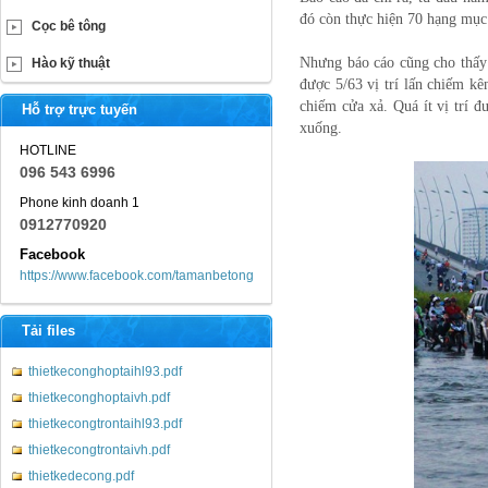
đó còn thực hiện 70 hạng mục 
Cọc bê tông
Nhưng báo cáo cũng cho thấy 
Hào kỹ thuật
được 5/63 vị trí lấn chiếm kên
chiếm cửa xả. Quá ít vị trí 
Hỗ trợ trực tuyến
xuống.
HOTLINE
096 543 6996
Phone kinh doanh 1
0912770920
Facebook
https://www.facebook.com/tamanbetong
Tải files
thietkeconghoptaihl93.pdf
thietkeconghoptaivh.pdf
thietkecongtrontaihl93.pdf
thietkecongtrontaivh.pdf
thietkedecong.pdf